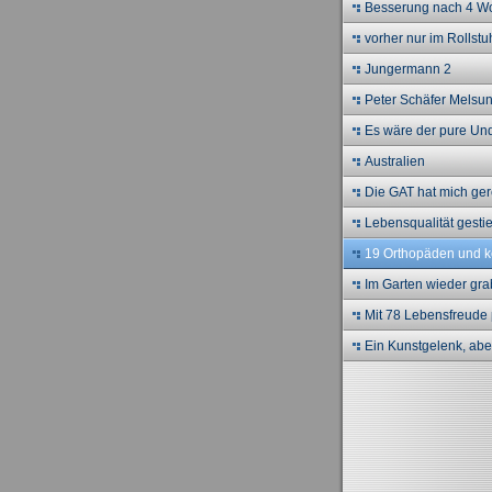
Besserung nach 4 W
vorher nur im Rollstu
Jungermann 2
Peter Schäfer Melsu
Es wäre der pure Un
Australien
Die GAT hat mich gere
Lebensqualität gesti
19 Orthopäden und k
Hilfe
Im Garten wieder gr
Mit 78 Lebensfreude 
Ein Kunstgelenk, aber