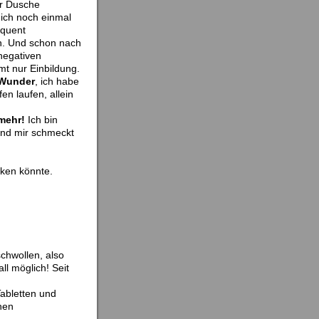
er Dusche
ich noch einmal
equent
n. Und schon nach
negativen
mt nur Einbildung.
 Wunder
, ich habe
n laufen, allein
 mehr!
Ich bin
Und mir schmeckt
cken könnte.
chwollen, also
l möglich! Seit
abletten und
hen