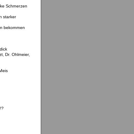
arke Schmerzen
n starker
tten bekommen
dick
t, Dr. Ohlmeier,
Meis
!?