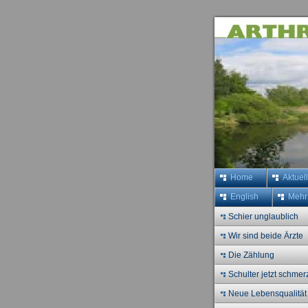
Home
Aktuel
English
Mehr
Schier unglaublich
Wir sind beide Ärzte
Die Zählung
Schulter jetzt schmerz
Neue Lebensqualität