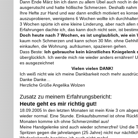
Dann Ende März bin ich dann zu allem Übel auch noch in d
ausgerutscht und hatte höllische Schmerzen. Deshalb nahm 
Ihre Hefte zur Hand und war dann endlich motiviert es kons
auszuprobieren, wenigstens 6 Wochen wollte ich durchhalte
3 Wochen spürte ich eine kleine Linderung, aber nach allen 
Erfahrungen dachte ich, das kann doch nicht sein, ist bestim
Doch heute nach 7 Wochen, es ist unglaublich, wie ein
kaum noch Schmerzen und kann schon 30 Min. ohne Gehhilfe
einkaufen, die Wohnung. aufräumen, spazieren gehen.
Dass Beste:
Ich gebrauche kein künstliches Kniegelenk
überglücklich. Ich werde mich nie wieder anders ernähren! 
es ausgezeichnet
Vielen vielen DANK!
Ich weiß nicht wie ich meine Dankbarkeit noch mehr ausdrü
Danke Danke…
Herzliche Grüße Angelika Wolzen
Zusatz zu meinem Erfahrungsbericht:
Heute geht es mir richtig gut!
18.09.2005 In den letzten Monaten ist mein Knie 3 cm abges
wieder normal. Eine Stunde. Einkaufsbummel ist ohne Rückfal
Monaten komme ich ohne Schmerzmittel aus!
Meine Handgelenke sind auch wieder schmerzfrei! Und die T
Spritzen gegen die jahrelangen (25 Jahre) nicht nur nächtlic