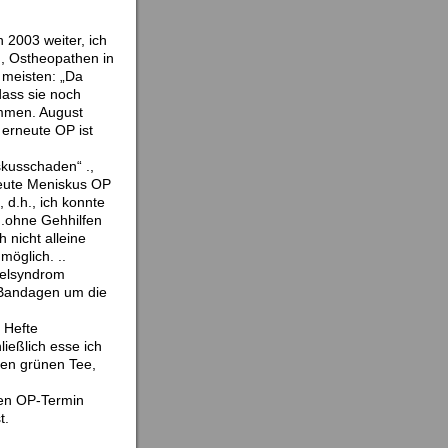
2003 weiter, ich
n, Ostheopathen in
 meisten: „Da
dass sie noch
ommen. August
erneute OP ist
kusschaden“ .,
rneute Meniskus OP
 d.h., ich konnte
n.ohne Gehhilfen
nicht alleine
möglich. ..
nelsyndrom
 Bandagen um die
 Hefte
ließlich esse ich
ren grünen Tee,
nen OP-Termin
t.