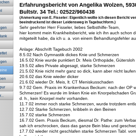
ochen
Erfahrungsbericht von Angelika Wolzen, 593
hl
Bultstr. 34
Tel.: 02522/960438
(Anmerkung von E. Fisseler: Eigentlich wollte ich diesen Bericht ve
beeindruckend ist dieser Leidensweg in Tagebuchform.)
Sehr geehrter Herr Fisseler, liebes Selbsthilfe-Team,
ngen
hier kommt mein Krankheitsbericht, wie ich ihn auch schon
dank
mitgeteilt habe, da ich u. a. von einem Behandlungsfehler a
Anlage: Abschrift Tagebuch 2002
ttet
8.5.02 Nach Gymnastik dickes Knie und Schmerzen
16.5.02 Knie wurde punktiert Dr. Meis Orthopäde, Gütersloh
egen
19.5.02 alles Private abgesagt, starke Schmerzen
eine
21.5.02 Knie nicht mehr ganz so dick, kann aber nicht laufen
20.6.02 das Knie wieder dicker
aben
21.6.02 wieder Dr. Meis, lt. CT Meniskusschaden
pur
9.7.02 Gem. Praxis im Krankenhaus Beckum: nach der OP 
Schmerzen! Es wurde im linken Knie ein Knorpelschaden Grad
...
d. h., kein Knorpel mehr vorhanden.
11.7.02 immer noch starke Schmerzen, wurde trotzdem entl
12.7.02 Starke Schmerzen, kribbeln in den Beinen
15.7.02 starke Schmerzen
16.7.02 Gem. Praxis Beckum, diesmal Dr. Pathe: zum Verb
sah ich erschrocken, dass das ganze Bein blau und geschwo
17.7.02 wieder nicht geschlafen starke Schmerzen Tabl. vom