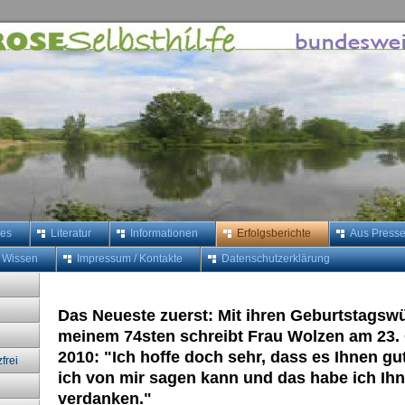
les
Literatur
Informationen
Erfolgsberichte
Aus Press
 Wissen
Impressum / Kontakte
Datenschutzerklärung
Das Neueste zuerst: Mit ihren Geburtstags
meinem 74sten schreibt Frau Wolzen am 23.
2010: "Ich hoffe doch sehr, dass es Ihnen gu
frei
ich von mir sagen kann und das habe ich Ih
verdanken."