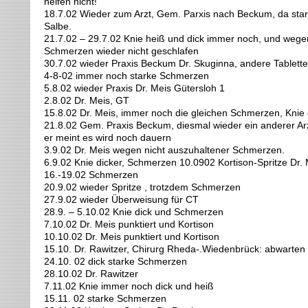
helfen nicht!
18.7.02 Wieder zum Arzt, Gem. Parxis nach Beckum, da st
Salbe.
21.7.02 – 29.7.02 Knie heiß und dick immer noch, und wege
Schmerzen wieder nicht geschlafen
30.7.02 wieder Praxis Beckum Dr. Skuginna, andere Table
4-8-02 immer noch starke Schmerzen
5.8.02 wieder Praxis Dr. Meis Gütersloh 1
2.8.02 Dr. Meis, GT
15.8.02 Dr. Meis, immer noch die gleichen Schmerzen, Knie 
21.8.02 Gem. Praxis Beckum, diesmal wieder ein anderer Arz
er meint es wird noch dauern
3.9.02 Dr. Meis wegen nicht auszuhaltener Schmerzen.
6.9.02 Knie dicker, Schmerzen 10.0902 Kortison-Spritze Dr. 
16.-19.02 Schmerzen
20.9.02 wieder Spritze , trotzdem Schmerzen
27.9.02 wieder Überweisung für CT
28.9. – 5.10.02 Knie dick und Schmerzen
7.10.02 Dr. Meis punktiert und Kortison
10.10.02 Dr. Meis punktiert und Kortison
15.10. Dr. Rawitzer, Chirurg Rheda-.Wiedenbrück: abwarten 
24.10. 02 dick starke Schmerzen
28.10.02 Dr. Rawitzer
7.11.02 Knie immer noch dick und heiß
15.11. 02 starke Schmerzen