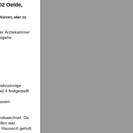
02 Oelde,
rkürzen, aber zu
 der Ärztekammer
usgehe.
wahnsinnige
 4 festgestellt
assen
andswechsel. Da
llen war.
 Hausarzt geholt,