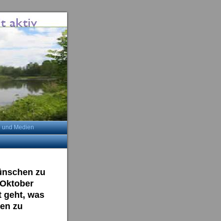
e und Medien
wünschen zu
 Oktober
t geht, was
nen zu