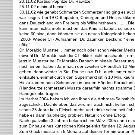
20.11.02 Kortison-Spritze Dr. Rawitzer
25.11.02 minimal besser
30.11.02 wie gehabt Schmerzen Schmerzen! so ging es auch 
war insges. bei 19 Orthopäden, Chirurgen und Heilpraktiker
ganz Deutschland von Freiburg bis Wilhelmshaven ........ Die
kann man nichts mehr machen, das Knie ist kaputt, schade 
keine 60 sind, dann könnten sie ein neues Kniegelenk bek
.2003- Wieder CT- Aufnahmen, Dr. Bäumker, Beckum: “ eine 
nötig“.
Dr. Moraldo Münster: „ immer noch oder schon wieder Menis
obwohl Dr., Moraldo sich die CT Bilder nicht anschaute , e
jetzt in Münster bei Dr.Moraldo Danach minimale Besserung ,
nach einem halben Jahr nach der zweiten OP endlich 10 Mi
gehen, dann wieder ½ Std. Pause usw. D.h. auch immer noch 
einkaufen, einmal durch den Supermarkt ist in 10 Min. kaum 
Hinzu kamen noch Schmerzen in beiden Händen Karpaltun
(Handwurzelschmerzen) Musste daraufhin nachts stramme
Handgelenke tragen
Im Herbst 2004 bekam ich von Ihnen die Arthrose-Selbsthilfe
zugeschickt. Dachte aber, das wird mir auch nicht helfen, sch
schon 25 Jahre kein Fleisch mehr, und trinke schon seit Jah
habe es dann halbherzig probiert. Natürlich ohne Erfolg.
Nach qualvollen 3 Jahren bekam ich im März 2005 dann ei
zum Einbau eines künstlichen Kniegelenks für den 12. Augus
Zum Glück musste ich 5 Monate auf diesen Termin warten!!!