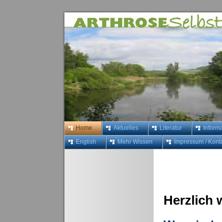
Home
Aktuelles
Literatur
Inform
English
Mehr Wissen
Impressum / Kont
Herzlich