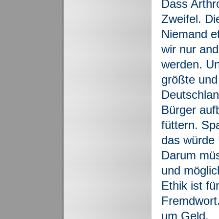
Dass Arthro
Zweifel. Di
Niemand et
wir nur an
werden. Un
größte und
Deutschlan
Bürger auf
füttern. Sp
das würde 
Darum müss
und möglic
Ethik ist f
Fremdwort.
um Geld.