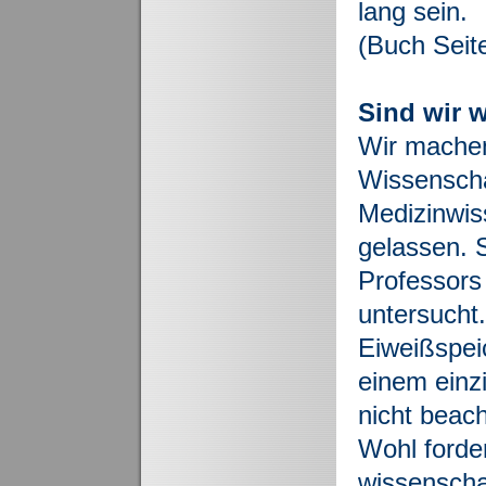
lang sein.
(Buch Seit
Sind wir 
Wir machen
Wissenscha
Medizinwis
gelassen. 
Professors
untersucht.
Eiweißspei
einem einz
nicht beacht
Wohl forde
wissenschaf