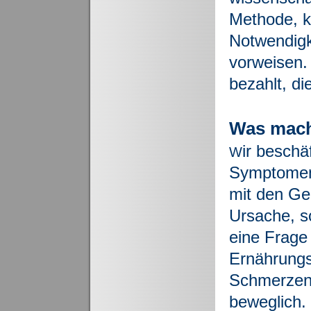
Methode, k
Notwendigk
vorweisen. 
bezahlt, d
Was mach
ir beschä
W
Symptomen,
mit den Gel
Ursache, s
eine Frage
Ernährungs
Schmerzen 
beweglich.