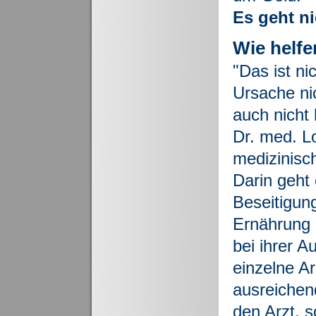
Es geht n
W
ie helf
"Das ist ni
Ursache ni
auch nicht
Dr. med. L
medizinisc
Darin geht
Beseitigun
Ernährung 
bei ihrer A
einzelne Ar
ausreichen
den Arzt, 