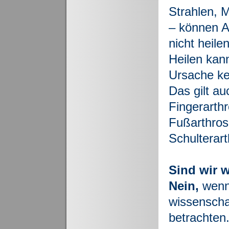
Strahlen, 
– können Ar
nicht heilen
Heilen kann
Ursache ke
Das gilt au
Fingerarth
Fußarthros
Schulterart
Sind wir 
Nein,
wenn
wissenschaf
betrachten