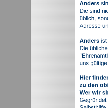
Anders
sin
Die sind n
üblich, son
Adresse un
Anders
is
Die üblich
"Ehrenamtl
uns gültige
Hier finde
zu den ob
Wer wir si
Gegründet 
Selbsthilf