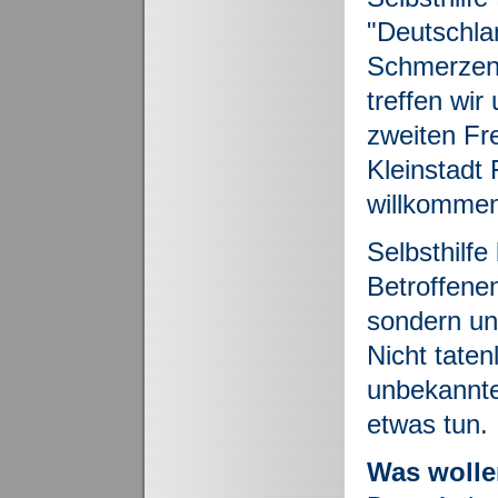
"Deutschlan
Schmerzen 
treffen wir
zweiten Fr
Kleinstadt 
willkommen
S
elbsthilf
Betroffene
sondern uns
Nicht tate
unbekannte
etwas tun.
Was wolle